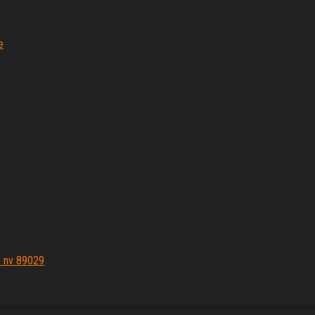
e
in nv 89029