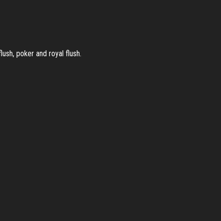
 flush, poker and royal flush.