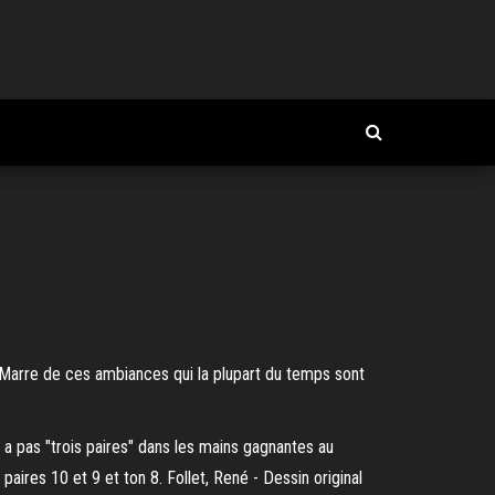
? Marre de ces ambiances qui la plupart du temps sont
'y a pas "trois paires" dans les mains gagnantes au
 paires 10 et 9 et ton 8. Follet, René - Dessin original