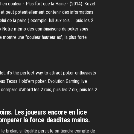
 en couleur - Plus fort que la Haine - (2014). Közel
 et peut potentiellement contenir des informations
i de la paire ( exemple, full aux rois .... puis les 2
mains Notre mémo des combinaisons du poker vous
le montre une "couleur hauteur as", la plus forte
, it’s the perfect way to attract poker enthusiasts
ous Texas Hold'em poker, Evolution Gaming live
ompare d'abord les 2 rois, puis les 2 dix, puis les 2
oins. Les joueurs encore en lice
comparer la force desdites mains.
le brelan, si légalité persiste on tiendra compte de